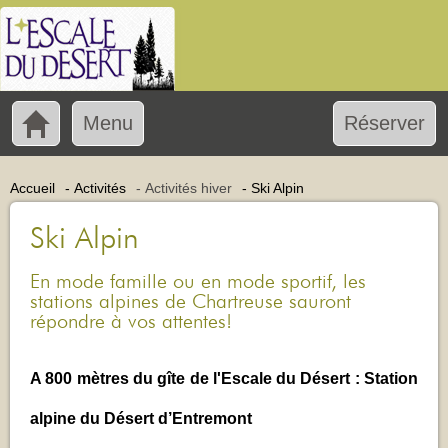
Menu
Réserver
Accueil
-
Activités
-
Activités hiver
-
Ski Alpin
Ski Alpin
En mode famille ou en mode sportif, les
stations alpines de Chartreuse sauront
répondre à vos attentes!
A 800 mètres du gîte de l'Escale du Désert : Station
alpine du Désert d’Entremont