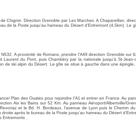
de Chignin. Direction Grenoble par Les Marches. A Chapareillan, direct
eau de la Poste jusqu’au hameau du Désert d’Entremont (4,5km). Le gî
la N532. A proximité de Romans, prendre l'A49 direction Grenoble sur 
Saint Laurent du Pont, puis Chambéry par la nationale jusqu’à St-Jean-
tion de ski alpin du Désert. Le gîte se situe à gauche dans une épingl
ance/ Plan des Ouates pour rejoindre l'A1 et entrer en France. Au pan
ection Aix les Bains sur 52 Km. Au panneau Aéroport/Albertville/Gren
 Revoriaz et le Bd. H. Bordeaux, l'avenue de Lyon puis le Chemin du B
 droite après le bureau de la Poste jusqu’au hameau du Désert d’Entre
es Entremonts .