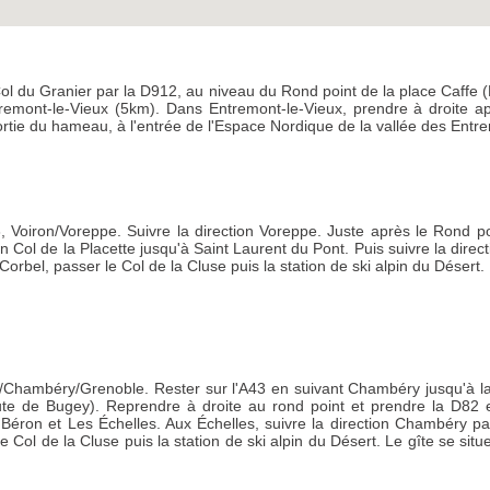
Col du Granier par la D912, au niveau du Rond point de la place Caffe (
ntremont-le-Vieux (5km). Dans Entremont-le-Vieux, prendre à droite
rtie du hameau, à l'entrée de l'Espace Nordique de la vallée des Entr
3, Voiron/Voreppe. Suivre la direction Voreppe. Juste après le Rond p
n Col de la Placette jusqu'à Saint Laurent du Pont. Puis suivre la dir
 Corbel, passer le Col de la Cluse puis la station de ski alpin du Déser
e/Chambéry/Grenoble. Rester sur l'A43 en suivant Chambéry jusqu'à la so
ute de Bugey). Reprendre à droite au rond point et prendre la D82 e
 Béron et Les Échelles. Aux Échelles, suivre la direction Chambéry pa
 le Col de la Cluse puis la station de ski alpin du Désert. Le gîte se 