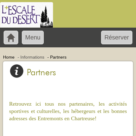
Menu
Réserver
Home
-
Informations
-
Partners
Partners
Retrouvez ici tous nos partenaires, les activités
sportives et culturelles, les hébergeurs et les bonnes
adresses des Entremonts en Chartreuse!