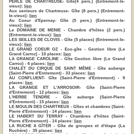
PERLE DE CHARTREUSE- Gîte(4 pers.) (Entremont-le-
vieux):
lien
Aux senteurs de Chartreuse- Gîte (8 pers.) (Entremont-
le-vieux):
lien
Au Coeur d'Epernay- Gîte (5 pers.) (Entremont-le-
vieux):
lien
Le DOMAINE DE MENIE - Chambre d'hôtes (2 pers.)
(Entremont-le-vieux):
lien
LES SEILLES DE CLOVIS - Gîte (5 places) (Entremont-le-
vieux):
lien
LE GRAND COEUR OZ - Eco-gîte - Gestion libre (Le
Grand Carroz) - 10 places:
lien
LA GRANGE CAROLINE - Gîte Gestion libre (Le Grand
Carroz) - 6 places:
lien
CHALET DU CIRQUE DE SAINT MÊME - Gîte auberge
(Saint-Pierre d'Entremont) - 33 places:
lien
AU CONFLUENT- Gîte (Saint-Pierre d'Entremont) - 9
places:
lien
LA GRANGE ET L'ARROSOIR- Gîte (Saint-Pierre
d'Entremont) - 12 places:
lien
L'HERBE TENDRE - Gîte auberge (Saint-Pierre
d'Entremont) - 15 places:
lien
LE MOULIN DES CHARTREUX - Gîtes et chambres (Saint-
Pierre d'Entremont) - 14 places:
lien
LE HABERT DU TERRAY - Chambres d'hôtes (Saint-
Pierre d'Entremont) - 14 places:
lien
LA RUCHE A GÎTER - Gîte de groupes et d'étape (La
Ruchère) - 35 places:
lien