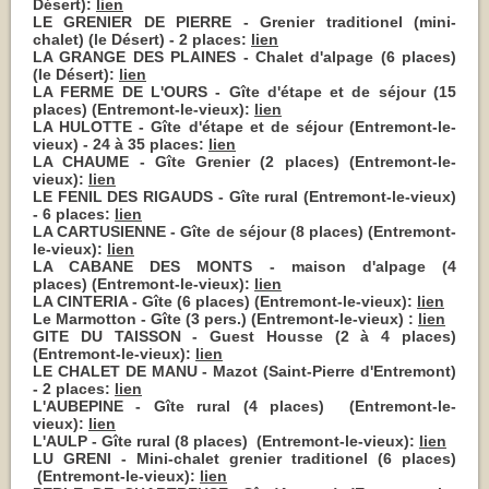
Désert):
lien
LE GRENIER DE PIERRE - Grenier traditionel (mini-
chalet) (le Désert) - 2 places:
lien
LA GRANGE DES PLAINES - Chalet d'alpage (6 places)
(le Désert):
lien
LA FERME DE L'OURS - Gîte d'étape et de séjour (15
places) (Entremont-le-vieux):
lien
LA HULOTTE - Gîte d'étape et de séjour (Entremont-le-
vieux) - 24 à 35 places:
lien
LA CHAUME - Gîte Grenier (2 places) (Entremont-le-
vieux):
lien
LE FENIL DES RIGAUDS - Gîte rural (Entremont-le-vieux)
- 6 places:
lien
LA CARTUSIENNE - Gîte de séjour (8 places) (Entremont-
le-vieux):
lien
LA CABANE DES MONTS - maison d'alpage (4
places) (Entremont-le-vieux):
lien
LA CINTERIA - Gîte (6 places) (Entremont-le-vieux):
lien
Le Marmotton - Gîte (3 pers.) (Entremont-le-vieux) :
lien
GITE DU TAISSON - Guest Housse (2 à 4 places)
(Entremont-le-vieux):
lien
LE CHALET DE MANU - Mazot (Saint-Pierre d'Entremont)
- 2 places:
lien
L'AUBEPINE - Gîte rural (4 places) (Entremont-le-
vieux):
lien
L'AULP - Gîte rural (8 places) (Entremont-le-vieux):
lien
LU GRENI - Mini-chalet grenier traditionel (6 places)
(Entremont-le-vieux):
lien