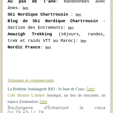
Au pas de l'âne:
Randonnées avec
ânes:
lien
Ski Nordique Chartrousin
:
lien
Blog de Ski Nordique Chartrousin
-
Section des Entremonts:
lien
Amazigh Trekking
(séjours, randos,
trek et raids VTT au Maroc):
lien
Nordic France:
lien
Artisants et commerçants
lien
La Bohème: boulangerie BIO - St Jean de Couz.:
Café librairie L'atelier-
boutique, un lieu de rencontre, un
lien
espace d'animation
:
Boulangerie d'Entremont le vieux
04.79.65.11.78