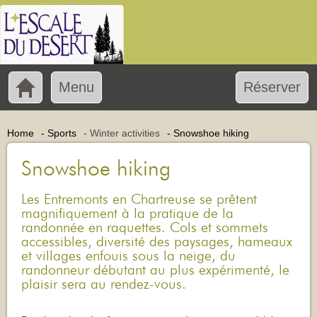
Menu
Réserver
Home
-
Sports
-
Winter activities
-
Snowshoe hiking
Snowshoe hiking
Les Entremonts en Chartreuse se prêtent
magnifiquement à la pratique de la
randonnée en raquettes. Cols et sommets
accessibles, diversité des paysages, hameaux
et villages enfouis sous la neige, du
randonneur débutant au plus expérimenté, le
plaisir sera au rendez-vous.