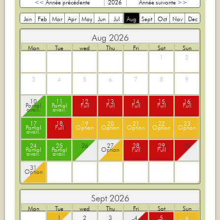
<< Année précédente
2026
Année suivante >>
Jan
Feb
Mar
Apr
May
Jun
Jul
Aug
Sept
Oct
Nov
Dec
Aug 2026
Mon
Tue
wed
Thu
Fri
Sat
Sun
1
2
3
4
5
6
7
8
9
10
11
12
13
14
15
16
Partial
Partial
Full
Full
Full
Full
Full
avail.
avail.
17
18
19
20
21
22
23
Partial
Full
Option
Option
Option
Option
Option
avail.
24
25
26
27
28
29
30
Partial
Partial
Option
Full
Full
avail.
avail.
31
Option
Sept 2026
Mon
Tue
wed
Thu
Fri
Sat
Sun
1
2
3
4
5
6