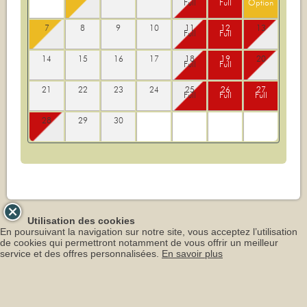
Full
Full
Option
7
8
9
10
11
12
13
Full
Full
14
15
16
17
18
19
20
Full
Full
21
22
23
24
25
26
27
Full
Full
Full
28
29
30
Utilisation des cookies
En poursuivant la navigation sur notre site, vous acceptez l’utilisation
de cookies qui permettront notamment de vous offrir un meilleur
service et des offres personnalisées.
En savoir plus